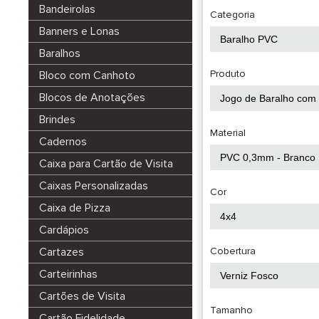
Bandeirolas
Categoria
Banners e Lonas
Baralhos
Produto
Bloco com Canhoto
Blocos de Anotações
Brindes
Material
Cadernos
Caixa para Cartão de Visita
Caixas Personalizadas
Cor
Caixa de Pizza
Cardápios
Cartazes
Cobertura
Carteirinhas
Cartões de Visita
Tamanho
Cartão Fidelidade