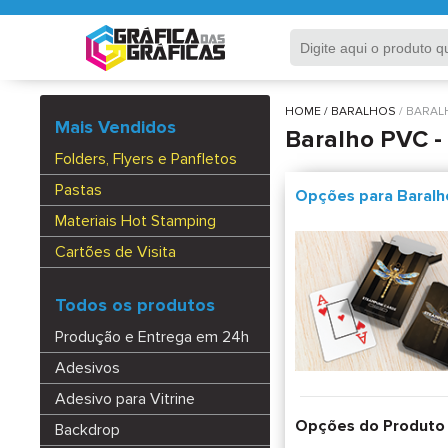
HOME
BARALHOS
BARAL
Mais Vendidos
Baralho PVC -
Folders, Flyers e Panfletos
Pastas
Opções para Baralho
Materiais Hot Stamping
Cartões de Visita
Todos os produtos
Produção e Entrega em 24h
Adesivos
Adesivo para Vitrine
Opções do Produto
Backdrop