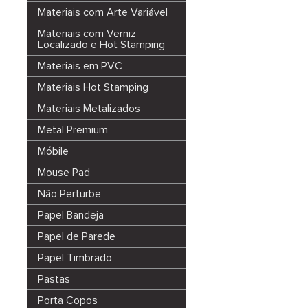
Materiais com Arte Variável
Materiais com Verniz
Localizado e Hot Stamping
Materiais em PVC
Materiais Hot Stamping
Materiais Metalizados
Metal Premium
Móbile
Mouse Pad
Não Perturbe
Papel Bandeja
Papel de Parede
Papel Timbrado
Pastas
Porta Copos