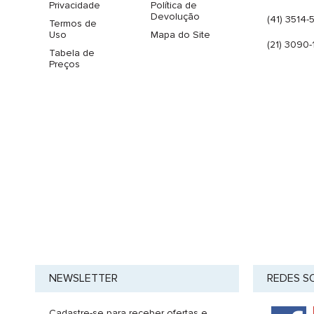
Privacidade
Política de
Devolução
(41) 3514
Termos de
Uso
Mapa do Site
(21) 3090-
Tabela de
Preços
NEWSLETTER
REDES S
Cadastre-se para receber ofertas e