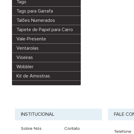
Tags
Tags para Garrafa
Talões Numerados
Tapete de Papel para Carro
Vale-Presente
Ventarolas
Viseiras
Wobbler
Kit de Amostras
INSTITUCIONAL
FALE C
Sobre Nós
Contato
Telefone: