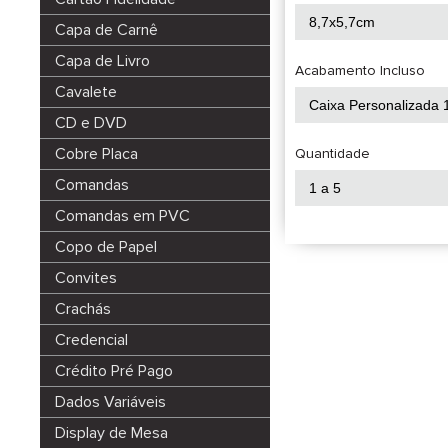
Capa de Carnê
Capa de Livro
Acabamento Incluso
Cavalete
CD e DVD
Cobre Placa
Quantidade
Comandas
Comandas em PVC
Copo de Papel
Convites
Crachás
Credencial
Crédito Pré Pago
Dados Variáveis
Display de Mesa