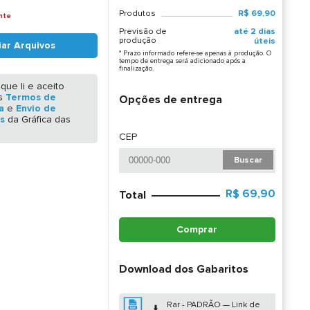
Produtos
R$ 69,90
nte
Previsão de
até 2 dias
produção
úteis
iar Arquivos
* Prazo informado refere-se apenas à produção. O
tempo de entrega será adicionado após a
finalização.
que li e aceito
os
Termos de
Opções de entrega
a
e
Envio de
s
da Gráfica das
.
CEP
Buscar
R$ 69,90
Total
Comprar
Download dos Gabaritos
Rar - PADRÃO — Link de