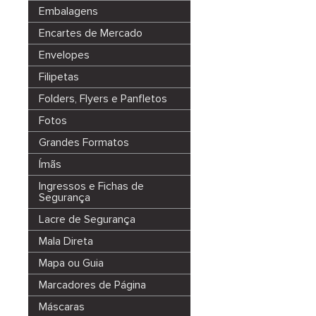
Embalagens
Encartes de Mercado
Envelopes
Filipetas
Folders, Flyers e Panfletos
Fotos
Grandes Formatos
Ímãs
Ingressos e Fichas de
Segurança
Lacre de Segurança
Mala Direta
Mapa ou Guia
Marcadores de Página
Máscaras