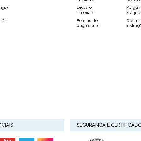
Dicas e
Pergun
-5992
Tutoriais
Freque
1211
Formas de
Central
pagamento
Instruç
OCIAIS
SEGURANÇA E CERTIFICAD