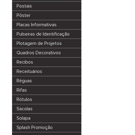
Postais
Pôster
Placas Informativas
Pulseiras de Identificação
Plotagem de Projetos
Quadros Decorativos
Recibos
Receituários
Réguas
Rifas
Rótulos
Sacolas
Solapa
Splash Promoção