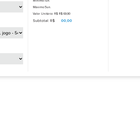
Mínimo:1un.
Máximo:5un.
Valor Unitário: R$
R$ 69,90
Subtotal: R$
00,00