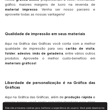
gráfico, maiores margens de lucro na revenda de
material impresso
. Venha ser nosso parceiro e
aproveite todas as nossas vantagens!
Qualidade de impressão em seus materiais
Aqui na Gráfica das Gráficas você conta com a melhor
qualidade de impressão para seu
cartão de visita
,
folder
,
adesivo
,
imãs de geladeira
, entre vários outros
produtos. Aproveite o melhor custo-benefício em
materiais gráficos!
Liberdade de personalização é na Gráfica das
Gráficas
Aqui na Gráfica das Gráficas, além de
produção rápida
e
preços baixos, você conta com total liberdade para
criar
seu material impresso
exatamente como deseja! Basta
Este site armazena cookies para melhorar a experiência do usuário. Você pode desativá-los